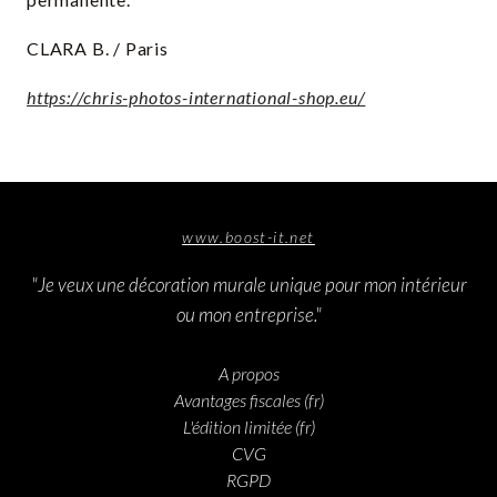
CLARA B. / Paris
https://chris-photos-international-shop.eu/
www.boost-it.net
"Je veux une décoration murale unique pour mon intérieur
ou mon entreprise."
A propos
Avantages fiscales (fr)
L'édition limitée (fr)
CVG
RGPD