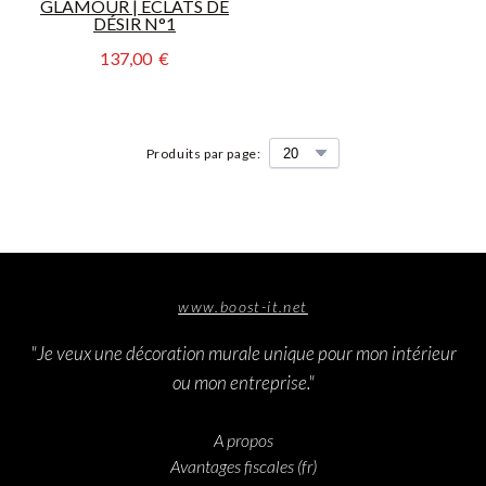
GLAMOUR | ÉCLATS DE
DÉSIR N°1
137,00  €
Produits par page:
www.boost-it.net
"Je veux une décoration murale unique pour mon intérieur
ou mon entreprise."
A propos
Avantages fiscales (fr)