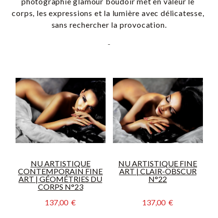
photographie glamour boudoir met en valeur le 
corps, les expressions et la lumière avec délicatesse, 
sans rechercher la provocation.
-
NU ARTISTIQUE
NU ARTISTIQUE FINE
CONTEMPORAIN FINE
ART | CLAIR-OBSCUR
ART | GÉOMÉTRIES DU
N°22
CORPS N°23
137,00  €
137,00  €