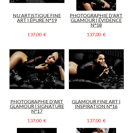
NU ARTISTIQUE FINE
PHOTOGRAPHIE D'ART
ART | ÉPURE N°19
GLAMOUR | ÉVIDENCE
N°18
137,00  €
137,00  €
PHOTOGRAPHIE D'ART
GLAMOUR FINE ART |
GLAMOUR | SIGNATURE
INSPIRATION N°16
N°17
137,00  €
137,00  €