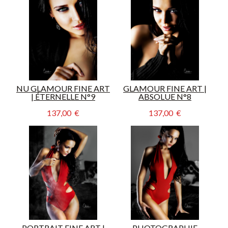
NU GLAMOUR FINE ART
GLAMOUR FINE ART |
| ÉTERNELLE N°9
ABSOLUE N°8
137,00  €
137,00  €
PORTRAIT FINE ART |
PHOTOGRAPHIE