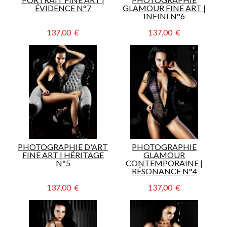
ÉVIDENCE N°7
GLAMOUR FINE ART |
INFINI N°6
137,00  €
137,00  €
PHOTOGRAPHIE D'ART
PHOTOGRAPHIE
FINE ART | HÉRITAGE
GLAMOUR
N°5
CONTEMPORAINE |
RÉSONANCE N°4
137,00  €
137,00  €