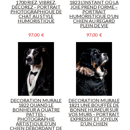
1700 RIEZ, VIBREZ,
1823 L’INSTANT OÙ LA
DÉCOREZ – PORTRAIT
JOIE PREND FORME –
PHOTOGRAPHIQUE DE
PORTRAIT
CHAT AU STYLE
HUMORISTIQUE D’UN
HUMORISTIQUE
CHIEN AU REGARD
PLEIN DE VIE
97,00  €
97,00  €
DECORATION MURALE
DECORATION MURALE
1822 QUAND LE
1821 UNE BOUFFÉE DE
BONHEUR A QUATRE
BONNE HUMEUR SUR
PATTES –
VOS MURS – PORTRAIT
PHOTOGRAPHIE
EXPRESSIF ET JOYEUX
ARTISTIQUE D’UN
D’UN CHIEN
CHIEN DÉBORDANT DE