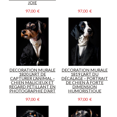
JOIE
97,00  €
97,00  €
DECORATION MURALE
DECORATION MURALE
1820 L’ART DE
1819 L’ART DU
CAPTURER L'ANIMAL –
DÉCALAGE – PORTRAIT
CHIEN MALICIEUX ET
DE CHIEN À FORTE
REGARD PÉTILLANT EN
DIMENSION
PHOTOGRAPHIE D’ART
HUMORISTIQUE
97,00  €
97,00  €