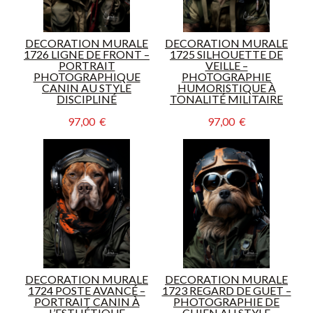
DECORATION MURALE
DECORATION MURALE
1726 LIGNE DE FRONT –
1725 SILHOUETTE DE
PORTRAIT
VEILLE –
PHOTOGRAPHIQUE
PHOTOGRAPHIE
CANIN AU STYLE
HUMORISTIQUE À
DISCIPLINÉ
TONALITÉ MILITAIRE
97,00  €
97,00  €
DECORATION MURALE
DECORATION MURALE
1724 POSTE AVANCÉ –
1723 REGARD DE GUET –
PORTRAIT CANIN À
PHOTOGRAPHIE DE
L’ESTHÉTIQUE
CHIEN AU STYLE