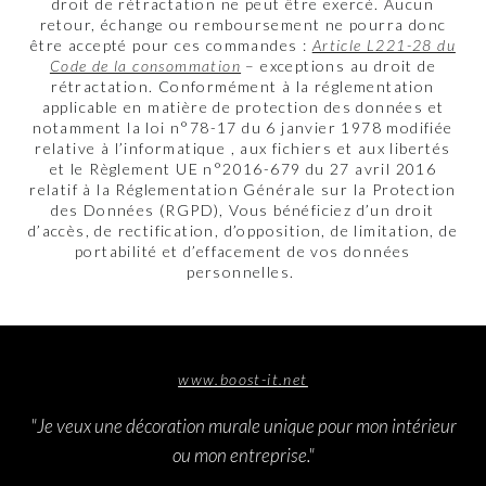
droit de rétractation ne peut être exercé. Aucun
retour, échange ou remboursement ne pourra donc
être accepté pour ces commandes :
Article L221-28 du
Code de la consommation
– exceptions au droit de
rétractation. Conformément à la réglementation
applicable en matière de protection des données et
notamment la loi n°78-17 du 6 janvier 1978 modifiée
relative à l’informatique , aux fichiers et aux libertés
et le Règlement UE n°2016-679 du 27 avril 2016
relatif à la Réglementation Générale sur la Protection
des Données (RGPD), Vous bénéficiez d’un droit
d’accès, de rectification, d’opposition, de limitation, de
portabilité et d’effacement de vos données
personnelles.
www.boost-it.net
"Je veux une décoration murale unique pour mon intérieur
ou mon entreprise."