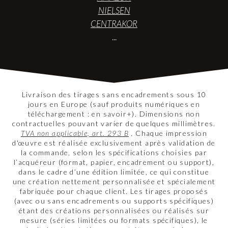
NIELSEN
CENTRAKOR
...
Livraison des tirages sans encadrements sous 10
jours en Europe (sauf produits numériques en
téléchargement : en savoir+). Dimensions non
contractuelles pouvant varier de quelques millimètres.
TVA non applicable, art. 293 B
. Chaque impression
d'œuvre est réalisée exclusivement après validation de
la commande, selon les spécifications choisies par
l’acquéreur (format, papier, encadrement ou support),
dans le cadre d’une édition limitée, ce qui constitue
une création nettement personnalisée et spécialement
fabriquée pour chaque client. Les tirages proposés
(avec ou sans encadrements ou supports spécifiques)
étant des créations personnalisées ou réalisés sur
mesure (séries limitées ou formats spécifiques), le