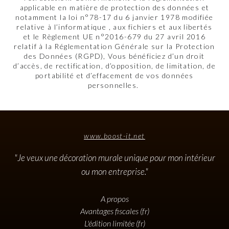
applicable en matière de protection des données et
notamment la loi n°78-17 du 6 janvier 1978 modifiée
relative à l’informatique , aux fichiers et aux libertés
et le Règlement UE n°2016-679 du 27 avril 2016
relatif à la Réglementation Générale sur la Protection
des Données (RGPD), Vous bénéficiez d’un droit
d’accès, de rectification, d’opposition, de limitation, de
portabilité et d’effacement de vos données
personnelles.
www.boost-it.net
"Je veux une décoration murale unique pour mon intérieur
ou mon entreprise."
A propos
Avantages fiscales (fr)
L'édition limitée (fr)