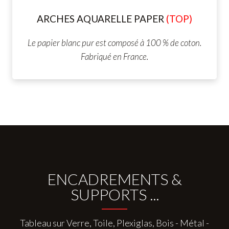
ARCHES AQUARELLE
PAPER
(TOP)
Le papier blanc pur est composé à 100 % de coton.
Fabriqué en France.
ENCADREMENTS &
SUPPORTS ...
Tableau sur Verre, Toile, Plexiglas, Bois - Métal -