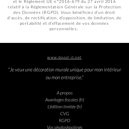
et le Règlement UE n°2016-679 du 27 avril 2016
relatif à la Réglementation Générale sur la Protection
des Données (RGPD), Vous bénéficiez d’un droit
d’accès, de rectification, d’opposition, de limitation, de
portabilité et d’effacement de vos données
personnelles.
www.boost-it.net
"Je veux une décoration murale unique pour mon intérieur
ou mon entreprise."
A propos
Avantages fiscales (fr)
L'édition limitée (fr)
CVG
RGPD
Vos photoshootings