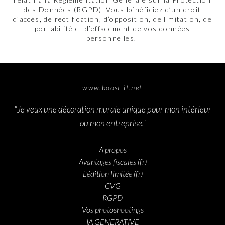
des Données (RGPD), Vous bénéficiez d’un droit
d’accès, de rectification, d’opposition, de limitation, de
portabilité et d’effacement de vos données
personnelles.
www.boost-it.net
"Je veux une décoration murale unique pour mon intérieur
ou mon entreprise."
A propos
Avantages fiscales (fr)
L'édition limitée (fr)
CVG
RGPD
Vos photoshootings
IA GENERATIVE