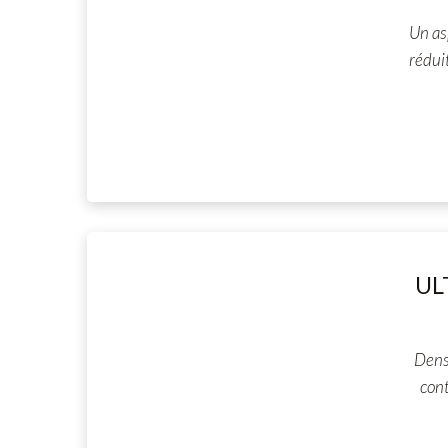
Un as
rédui
UL
Dens
cont