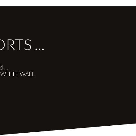
TS ...
 ...
re WHITE WALL