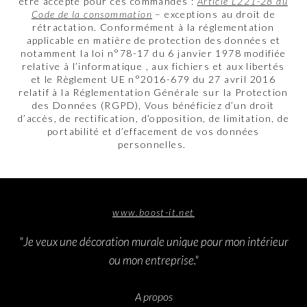
être accepté pour ces commandes :
Article L221-28 du
Code de la consommation
– exceptions au droit de
rétractation. Conformément à la réglementation
applicable en matière de protection des données et
notamment la loi n°78-17 du 6 janvier 1978 modifiée
relative à l’informatique , aux fichiers et aux libertés
et le Règlement UE n°2016-679 du 27 avril 2016
relatif à la Réglementation Générale sur la Protection
des Données (RGPD), Vous bénéficiez d’un droit
d’accès, de rectification, d’opposition, de limitation, de
portabilité et d’effacement de vos données
personnelles.
www.boost-it.net
"Je veux une décoration murale unique pour mon intérieur
ou mon entreprise."
A propos