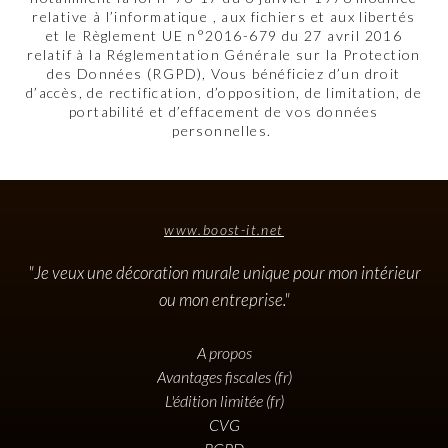
relative à l’informatique , aux fichiers et aux libertés
et le Règlement UE n°2016-679 du 27 avril 2016
relatif à la Réglementation Générale sur la Protection
des Données (RGPD), Vous bénéficiez d’un droit
d’accès, de rectification, d’opposition, de limitation, de
portabilité et d’effacement de vos données
personnelles.
www.boost-it.net
"Je veux une décoration murale unique pour mon intérieur
ou mon entreprise."
A propos
Avantages fiscales (fr)
L'édition limitée (fr)
CVG