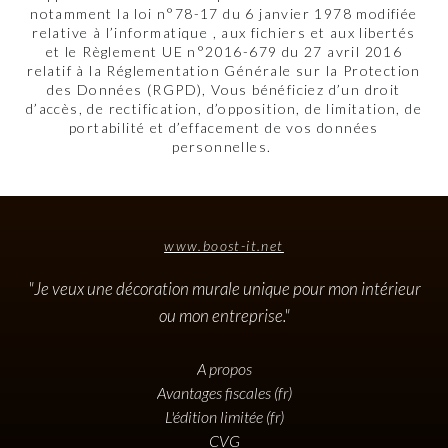
notamment la loi n°78-17 du 6 janvier 1978 modifiée
relative à l’informatique , aux fichiers et aux libertés
et le Règlement UE n°2016-679 du 27 avril 2016
relatif à la Réglementation Générale sur la Protection
des Données (RGPD), Vous bénéficiez d’un droit
d’accès, de rectification, d’opposition, de limitation, de
portabilité et d’effacement de vos données
personnelles.
www.boost-it.net
"Je veux une décoration murale unique pour mon intérieur
ou mon entreprise."
A propos
Avantages fiscales (fr)
L'édition limitée (fr)
CVG