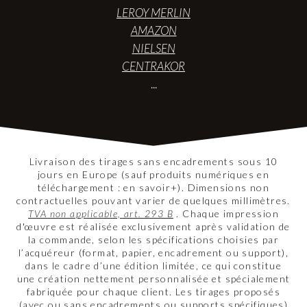
LEROY MERLIN
AMAZON
NIELSEN
CENTRAKOR
...
Livraison des tirages sans encadrements sous 10
jours en Europe (sauf produits numériques en
téléchargement : en savoir+). Dimensions non
contractuelles pouvant varier de quelques millimètres.
TVA non applicable, art. 293 B
. Chaque impression
d'œuvre est réalisée exclusivement après validation de
la commande, selon les spécifications choisies par
l’acquéreur (format, papier, encadrement ou support),
dans le cadre d’une édition limitée, ce qui constitue
une création nettement personnalisée et spécialement
fabriquée pour chaque client. Les tirages proposés
(avec ou sans encadrements ou supports spécifiques)