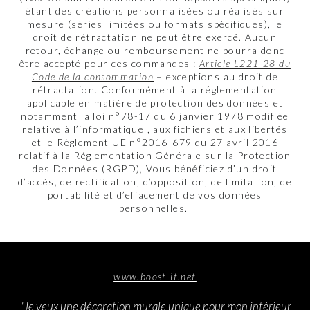
étant des créations personnalisées ou réalisés sur
mesure (séries limitées ou formats spécifiques), le
droit de rétractation ne peut être exercé. Aucun
retour, échange ou remboursement ne pourra donc
être accepté pour ces commandes :
Article L221-28 du
Code de la consommation
– exceptions au droit de
rétractation. Conformément à la réglementation
applicable en matière de protection des données et
notamment la loi n°78-17 du 6 janvier 1978 modifiée
relative à l’informatique , aux fichiers et aux libertés
et le Règlement UE n°2016-679 du 27 avril 2016
relatif à la Réglementation Générale sur la Protection
des Données (RGPD), Vous bénéficiez d’un droit
d’accès, de rectification, d’opposition, de limitation, de
portabilité et d’effacement de vos données
personnelles.
www.boost-it.net
"Je veux une décoration murale unique pour mon intérieur