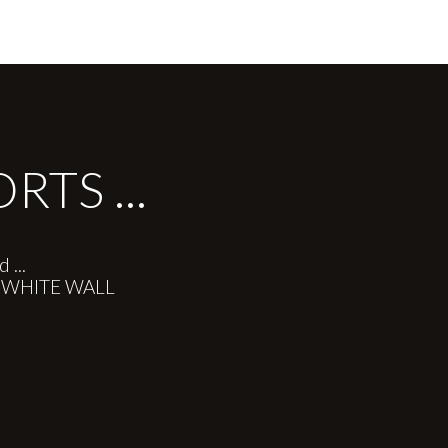
TS ...
 ...
re WHITE WALL