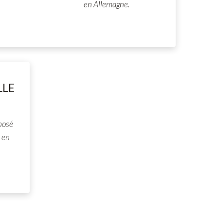
en Allemagne.
LLE
posé
 en