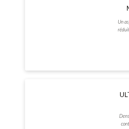
Un as
rédui
UL
Dens
cont