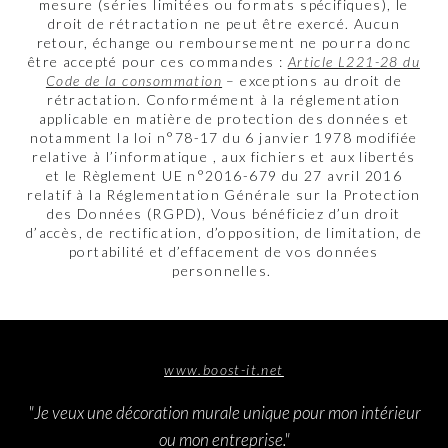
mesure (séries limitées ou formats spécifiques), le
droit de rétractation ne peut être exercé. Aucun
retour, échange ou remboursement ne pourra donc
être accepté pour ces commandes :
Article L221-28 du
Code de la consommation
– exceptions au droit de
rétractation. Conformément à la réglementation
applicable en matière de protection des données et
notamment la loi n°78-17 du 6 janvier 1978 modifiée
relative à l’informatique , aux fichiers et aux libertés
et le Règlement UE n°2016-679 du 27 avril 2016
relatif à la Réglementation Générale sur la Protection
des Données (RGPD), Vous bénéficiez d’un droit
d’accès, de rectification, d’opposition, de limitation, de
portabilité et d’effacement de vos données
personnelles.
www.boost-it.net
"Je veux une décoration murale unique pour mon intérieur
ou mon entreprise."