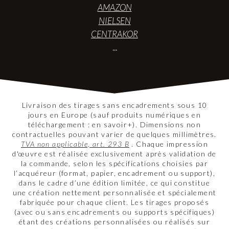
AMAZON
NIELSEN
CENTRAKOR
...
Livraison des tirages sans encadrements sous 10
jours en Europe (sauf produits numériques en
téléchargement : en savoir+). Dimensions non
contractuelles pouvant varier de quelques millimètres.
TVA non applicable, art. 293 B
. Chaque impression
d'œuvre est réalisée exclusivement après validation de
la commande, selon les spécifications choisies par
l’acquéreur (format, papier, encadrement ou support),
dans le cadre d’une édition limitée, ce qui constitue
une création nettement personnalisée et spécialement
fabriquée pour chaque client. Les tirages proposés
(avec ou sans encadrements ou supports spécifiques)
étant des créations personnalisées ou réalisés sur