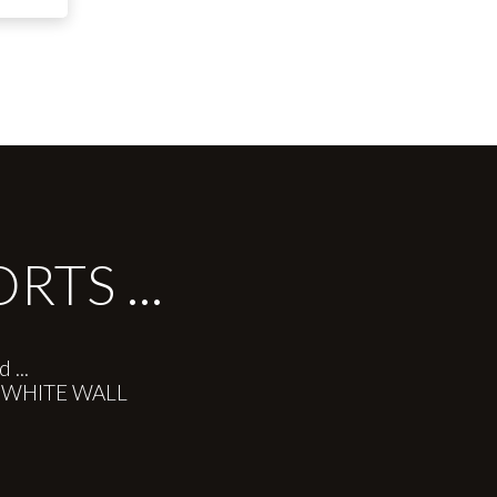
TS ...
 ...
re WHITE WALL