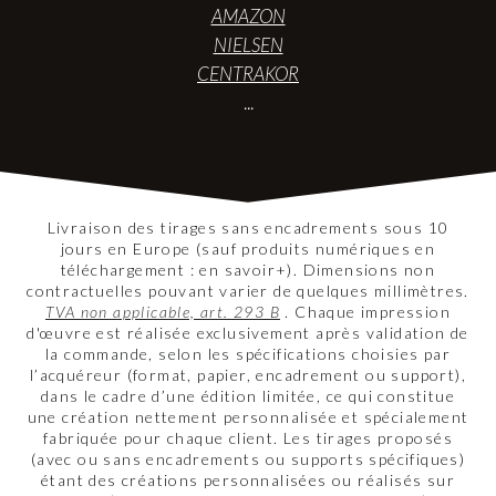
AMAZON
NIELSEN
CENTRAKOR
...
Livraison des tirages sans encadrements sous 10
jours en Europe (sauf produits numériques en
téléchargement : en savoir+). Dimensions non
contractuelles pouvant varier de quelques millimètres.
TVA non applicable, art. 293 B
. Chaque impression
d'œuvre est réalisée exclusivement après validation de
la commande, selon les spécifications choisies par
l’acquéreur (format, papier, encadrement ou support),
dans le cadre d’une édition limitée, ce qui constitue
une création nettement personnalisée et spécialement
fabriquée pour chaque client. Les tirages proposés
(avec ou sans encadrements ou supports spécifiques)
étant des créations personnalisées ou réalisés sur