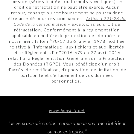
mesure (séries limitées ou formats spécifiques), le
droit de rétractation ne peut être exercé. Aucun
retour, échange ou remboursement ne pourra donc
être accepté pour ces commandes :
Article L221-28 du
Code de la consommation
– exceptions au droit de
rétractation. Conformément à la réglementation
applicable en matière de protection des données et
notamment la loi n°78-17 du 6 janvier 1978 modifiée
relative à l’informatique , aux fichiers et aux libertés
et le Règlement UE n°2016-679 du 27 avril 2016
relatif à la Réglementation Générale sur la Protection
des Données (RGPD), Vous bénéficiez d’un droit
d’accès, de rectification, d’opposition, de limitation, de
portabilité et d’effacement de vos données
personnelles.
www.boost-it.net
"Je veux une décoration murale unique pour mon intérieur
ou mon entreprise."