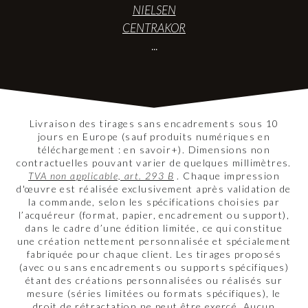
NIELSEN
CENTRAKOR
...
Livraison des tirages sans encadrements sous 10
jours en Europe (sauf produits numériques en
téléchargement : en savoir+). Dimensions non
contractuelles pouvant varier de quelques millimètres.
TVA non applicable, art. 293 B
. Chaque impression
d'œuvre est réalisée exclusivement après validation de
la commande, selon les spécifications choisies par
l’acquéreur (format, papier, encadrement ou support),
dans le cadre d’une édition limitée, ce qui constitue
une création nettement personnalisée et spécialement
fabriquée pour chaque client. Les tirages proposés
(avec ou sans encadrements ou supports spécifiques)
étant des créations personnalisées ou réalisés sur
mesure (séries limitées ou formats spécifiques), le
droit de rétractation ne peut être exercé. Aucun