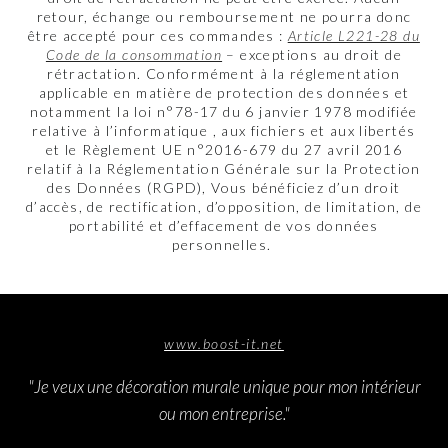
retour, échange ou remboursement ne pourra donc
être accepté pour ces commandes :
Article L221-28 du
Code de la consommation
– exceptions au droit de
rétractation. Conformément à la réglementation
applicable en matière de protection des données et
notamment la loi n°78-17 du 6 janvier 1978 modifiée
relative à l’informatique , aux fichiers et aux libertés
et le Règlement UE n°2016-679 du 27 avril 2016
relatif à la Réglementation Générale sur la Protection
des Données (RGPD), Vous bénéficiez d’un droit
d’accès, de rectification, d’opposition, de limitation, de
portabilité et d’effacement de vos données
personnelles.
www.boost-it.net
"Je veux une décoration murale unique pour mon intérieur
ou mon entreprise."